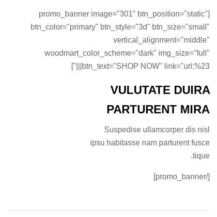
[promo_banner image="301" btn_position="static"
btn_color="primary" btn_style="3d" btn_size="small"
vertical_alignment="middle"
woodmart_color_scheme="dark" img_size="full"
btn_text="SHOP NOW" link="url:%23|||"]
VULUTATE DUIRA
PARTURENT MIRA
Suspedise ullamcorper dis nisl
ipsu habitasse nam parturent fusce
tique.
[/promo_banner]