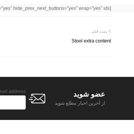
[woodmart_brands orderby=”” order=”” hover=”alt” style=”carousel” per_row=”7″ hide_pagination_control=”yes” hide_prev_next_buttons=”yes” wrap=”yes” ids=””]
پست قبلی
Stool extra content
ail address:
عضو شوید
از آخرین اخبار مطلع شوید