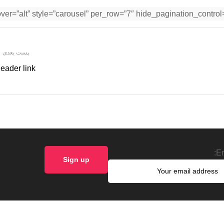
پست بعدی
eader link
Em