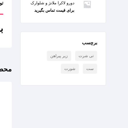
دورو لاکرا ملانژ و شلوارک
تو
برای قیمت تماس بگیرید
ب
برچسب
تی شرت
زیر پیراهن
محصو
ست
شورت