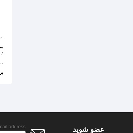
بدو
ست
7 NP
۰ دیدگاه
بر
ail address:
عضو شوید