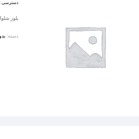
دسترسی:
د
بلوز شلو
دسته:
بدو