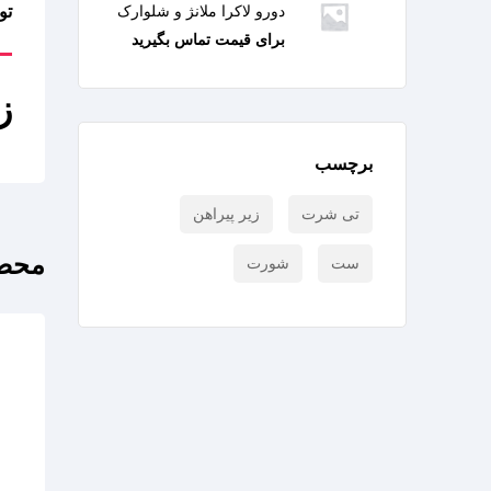
دورو لاکرا ملانژ و شلوارک
تو
برای قیمت تماس بگیرید
ز
برچسب
تی شرت
زیر پیراهن
محصو
ست
شورت