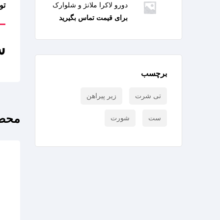
دورو لاکرا ملانژ و شلوارک
تو
برای قیمت تماس بگیرید
س
برچسب
تی شرت
زیر پیراهن
محصو
ست
شورت