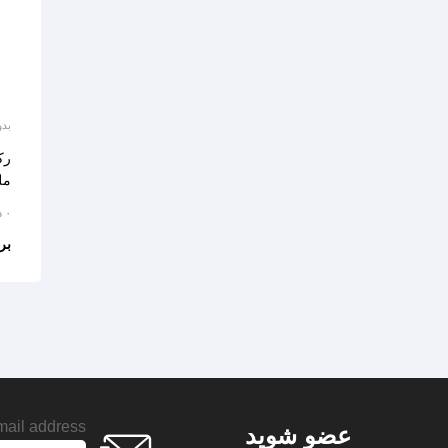
بدو
رک
مل
۰ دیدگاه
بر
ail address:
عضو شوید