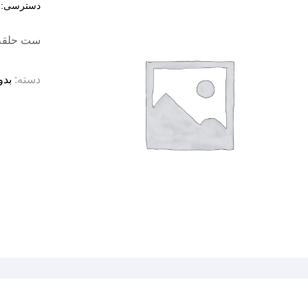
دسترسی:
د
ست حلقه ای 
دسته:
بدو