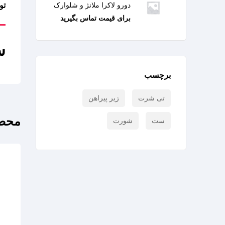
دورو لاکرا ملانژ و شلوارک
تو
برای قیمت تماس بگیرید
س
برچسب
تی شرت
زیر پیراهن
محصو
ست
شورت