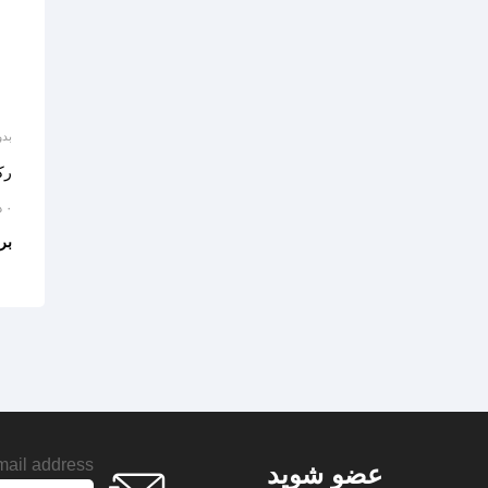
بدو
رک
۰ دیدگاه
بر
ail address:
عضو شوید