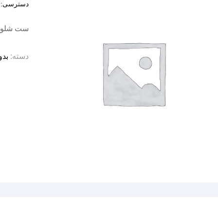
دسترسی:
د
ست شلوار
دسته:
بدو