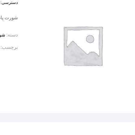
دسترسی:
د
شورت پادا
دسته:
شو
برچسب: