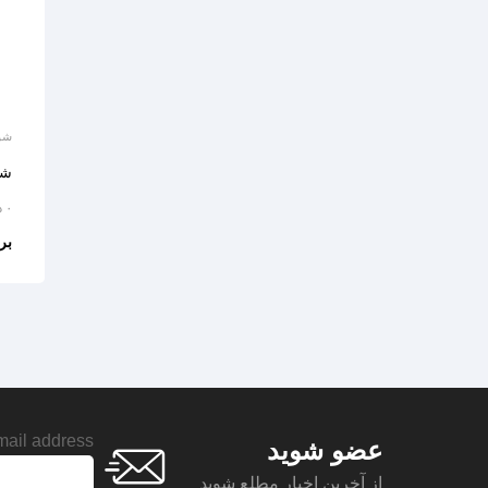
شو
شو
۰ دیدگاه
بر
ail address:
عضو شوید
از آخرین اخبار مطلع شوید