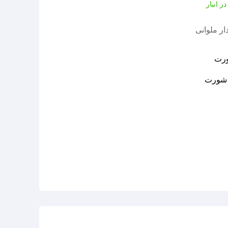
ر انبار
ر ملوانی
رت
شورت