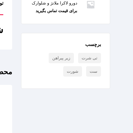
دورو لاکرا ملانژ و شلوارک
تو
برای قیمت تماس بگیرید
ش
برچسب
تی شرت
زیر پیراهن
محصو
ست
شورت