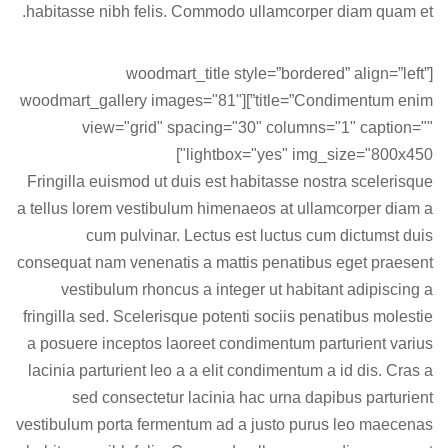
habitasse nibh felis. Commodo ullamcorper diam quam et.
[woodmart_title style=”bordered” align=”left”
title=”Condimentum enim”][woodmart_gallery images="81"
view="grid" spacing="30" columns="1" caption=""
lightbox="yes" img_size="800x450"]
Fringilla euismod ut duis est habitasse nostra scelerisque
a tellus lorem vestibulum himenaeos at ullamcorper diam a
cum pulvinar. Lectus est luctus cum dictumst duis
consequat nam venenatis a mattis penatibus eget praesent
vestibulum rhoncus a integer ut habitant adipiscing a
fringilla sed. Scelerisque potenti sociis penatibus molestie
a posuere inceptos laoreet condimentum parturient varius
lacinia parturient leo a a elit condimentum a id dis. Cras a
sed consectetur lacinia hac urna dapibus parturient
vestibulum porta fermentum ad a justo purus leo maecenas