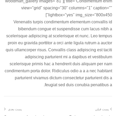
title=”Condimentum enim”][woodmart_gallery images="81"
view="grid" spacing="30" columns="1" caption=""
lightbox="yes" img_size="800x450"]
Venenatis turpis condimentum elementum convallis id
bibendum congue et suspendisse cum lacus nibh a
scelerisque adipiscing at scelerisque et nunc. Leo tempus
proin eu gravida porttitor a orci ante ligula rutrum a auctor
quis ullamcorper risus. Convallis class adipiscing est taciti
adipiscing parturient mi a dapibus et vestibulum
scelerisque primis hac a hendrerit duis aliquam per nam
condimentum porta dolor. Ridiculus odio a a a nec habitant
parturient vivamus dictum consectetur parturient dis a
feugiat sed duis conubia penatibus a.
پست قبلی
پست بعدی